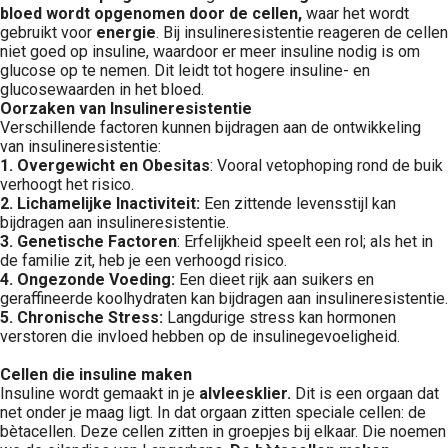
bloed wordt opgenomen door de cellen,
waar het wordt
gebruikt voor
energie
. Bij insulineresistentie reageren de cellen
niet goed op insuline, waardoor er meer insuline nodig is om
glucose op te nemen. Dit leidt tot hogere insuline- en
glucosewaarden in het bloed.
Oorzaken van Insulineresistentie
Verschillende factoren kunnen bijdragen aan de ontwikkeling
van insulineresistentie:
1. Overgewicht en Obesitas
: Vooral vetophoping rond de buik
verhoogt het risico.
2. Lichamelijke Inactiviteit:
Een zittende levensstijl kan
bijdragen aan insulineresistentie.
3. Genetische Factoren
: Erfelijkheid speelt een rol; als het in
de familie zit, heb je een verhoogd risico.
4. Ongezonde Voeding:
Een dieet rijk aan suikers en
geraffineerde koolhydraten kan bijdragen aan insulineresistentie.
5. Chronische Stress:
Langdurige stress kan hormonen
verstoren die invloed hebben op de insulinegevoeligheid.
Cellen die insuline maken
Insuline wordt gemaakt in je
alvleesklier.
Dit is een orgaan dat
net onder je maag ligt. In dat orgaan zitten speciale cellen: de
bètacellen. Deze cellen zitten in groepjes bij elkaar. Die noemen